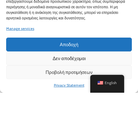
ΠΛΗΡΟΦΟΡΙΕΣ
επεξεργαστούμε δεδομένα προσωπικού χαρακτήρα, όπως συμπεριφορά
περιήγησης ή μοναδικά αναγνωριστικά σε αυτόν τον ιστότοπο. Η μη
συγκατάθεση ή η ανάκληση της συγκατάθεσης, μπορεί να επηρεάσει
αρνητικά ορισμένες λειτουργίες και δυνατότητες.
Manage services
Αποδοχή
Δεν αποδέχομαι
Προβολή προτιμήσεων
English
Privacy Statement
Based on
WoodMart
theme
2024
WooCommerce Themes
.