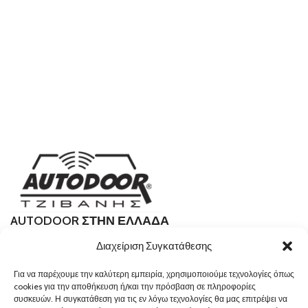
AUTODOOR ΣΤΗΝ ΕΛΛΑΔΑ
Πέταλα 7, Νέα Χαλκηδόνα 143 43
Διαχείριση Συγκατάθεσης
210 2581460
Για να παρέχουμε την καλύτερη εμπειρία, χρησιμοποιούμε τεχνολογίες όπως
info@autodoor.gr
cookies για την αποθήκευση ή/και την πρόσβαση σε πληροφορίες
συσκευών. Η συγκατάθεση για τις εν λόγω τεχνολογίες θα μας επιτρέψει να