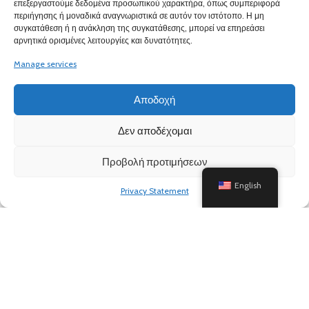
ΠΛΗΡΟΦΟΡΙΕΣ
επεξεργαστούμε δεδομένα προσωπικού χαρακτήρα, όπως συμπεριφορά
περιήγησης ή μοναδικά αναγνωριστικά σε αυτόν τον ιστότοπο. Η μη
συγκατάθεση ή η ανάκληση της συγκατάθεσης, μπορεί να επηρεάσει
αρνητικά ορισμένες λειτουργίες και δυνατότητες.
Manage services
Αποδοχή
Δεν αποδέχομαι
Προβολή προτιμήσεων
English
Privacy Statement
Based on
WoodMart
theme
2024
WooCommerce Themes
.