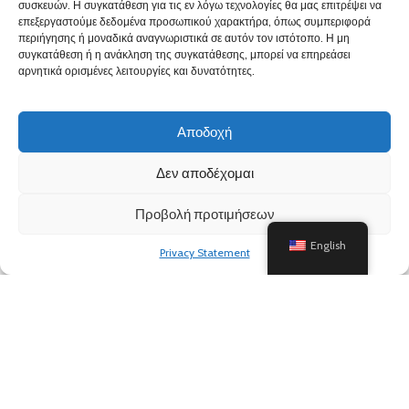
ΠΛΗΡΟΦΟΡΙΕΣ
συσκευών. Η συγκατάθεση για τις εν λόγω τεχνολογίες θα μας επιτρέψει να
επεξεργαστούμε δεδομένα προσωπικού χαρακτήρα, όπως συμπεριφορά
περιήγησης ή μοναδικά αναγνωριστικά σε αυτόν τον ιστότοπο. Η μη
συγκατάθεση ή η ανάκληση της συγκατάθεσης, μπορεί να επηρεάσει
αρνητικά ορισμένες λειτουργίες και δυνατότητες.
Αποδοχή
Δεν αποδέχομαι
Προβολή προτιμήσεων
English
Privacy Statement
Based on
WoodMart
theme
2024
WooCommerce Themes
.