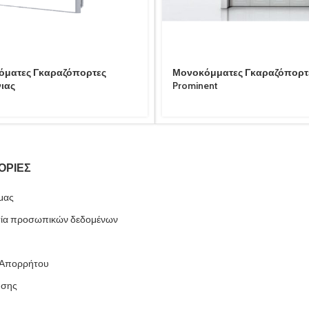
όματες Γκαραζόπορτες
Μονοκόμματες Γκαραζόπορτ
ιας
Prominent
ΟΡΙΕΣ
 μας
ία προσωπικών δεδομένων
 Απορρήτου
ήσης