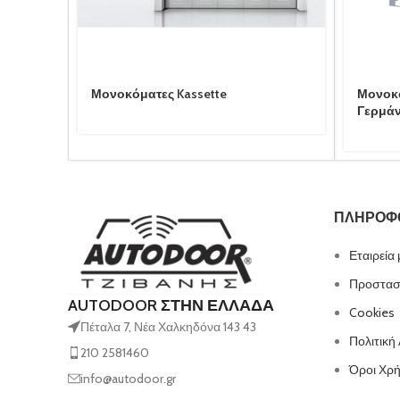
Μονοκόματες Kassette
Μονοκ
Γερμάν
ΠΛΗΡΟΦ
Εταιρεία
Προστασ
AUTODOOR ΣΤΗΝ ΕΛΛΑΔΑ
Cookies
Πέταλα 7, Νέα Χαλκηδόνα 143 43
Πολιτική
210 2581460
Όροι Χρ
info@autodoor.gr