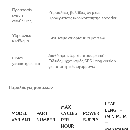
Προστασία
Υδραυλικές βαλβίδες by pass
έναντι
Προαιρετικός κωδικοποιητής encoder
σύνθλιψης
Υδραυλικό
Διαθέσιμο σε ορισμένα μοντέλα
κλείδωμα
Διαθέσιμο stop kit (προαιρετικό)
Ειδικά
Ειδικός μηχανισμός SBS Long version
χαρακτηριστικά
για απαιτητικές εφαρμογές.
Παραλλαγές μοντέλων
LEAF
MAX
LENGTH
MODEL
PART
CYCLES
POWER
(MINIMUM
VARIANT
NUMBER
PER
SUPPLY
–
HOUR
MAXIMUM)