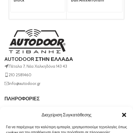
Block
Bull Antiterrorism
fa
AUTODOOR ΣΤΗΝ ΕΛΛΑΔΑ
Πέταλα 7, Νέα Χαλκηδόνα 143 43
210 2581460
info@autodoor.gr
ΠΛΗΡΟΦΟΡΙΕΣ
Διαχείριση Συγκατάθεσης
Για να παρέχουμε την καλύτερη εμπειρία, χρησιμοποιούμε τεχνολογίες όπως
cookies για την αποθήκευση ή/και την πρόσβαση σε πληροφορίες