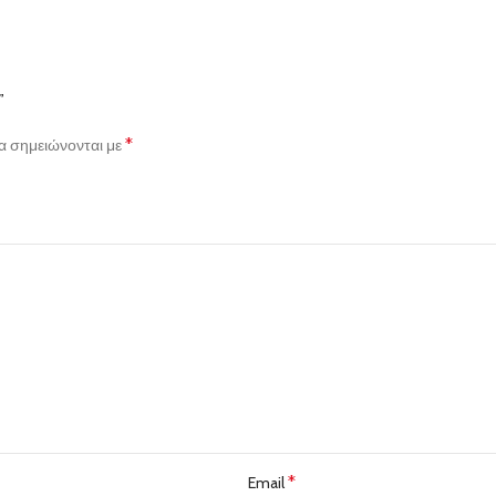
”
*
α σημειώνονται με
*
Email