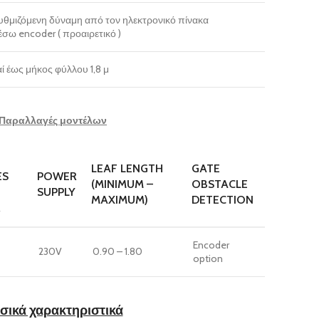
θμιζόμενη δύναμη από τον ηλεκτρονικό πίνακα
σω encoder ( προαιρετικό )
ί έως μήκος φύλλου 1,8 μ
Παραλλαγές μοντέλων
LEAF LENGTH
GATE
ES
POWER
(MINIMUM –
OBSTACLE
SUPPLY
MAXIMUM)
DETECTION
R
Encoder
230V
0.90 – 1.80
option
σικά χαρακτηριστικά