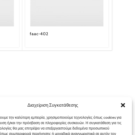
faac-402
Full Tan
Διαχείριση Συγκατάθεσης
χουμε την καλύτερη εμπειρία, χρησιμοποιούμε τεχνολογίες όπως cookies για
υση ή/και την πρόσβαση σε πληροφορίες συσκευών. Η συγκατάθεση για τις
νολογίες θα μας επιτρέψει να επεξεργαστούμε δεδομένα προσωπικού
όπως συμπεριφορά περιήγησης ή μοναδικά αναγνωριστικά σε αυτόν τον