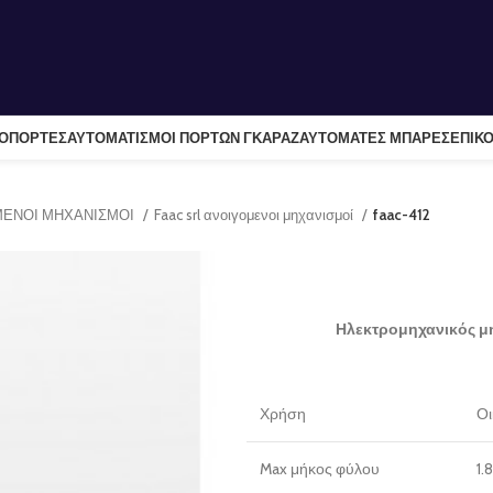
ΛΟΠΟΡΤΕΣ
ΑΥΤΟΜΑΤΙΣΜΟΙ ΠΟΡΤΩΝ ΓΚΑΡΑΖ
ΑΥΤΟΜΑΤΕΣ ΜΠΑΡΕΣ
ΕΠΙΚΟ
ΜΕΝΟΙ ΜΗΧΑΝΙΣΜΟΙ
Faac srl ανοιγομενοι μηχανισμοί
faac-412
Ηλεκτρομηχανικός μη
Χρήση
Οι
Max μήκος φύλου
1.