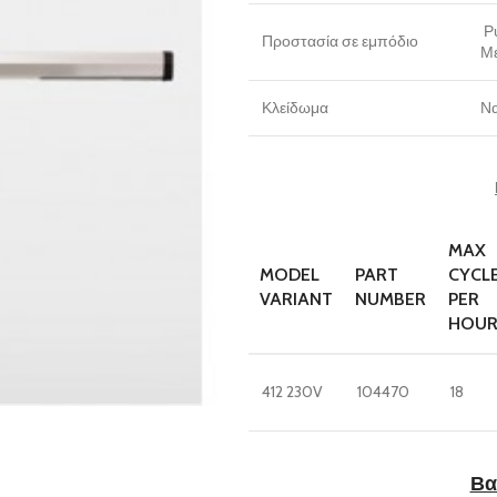
Ρυ
Προστασία σε εμπόδιο
Μέ
Κλείδωμα
Να
MAX
MODEL
PART
CYCL
VARIANT
NUMBER
PER
HOU
412 230V
104470
18
Βα